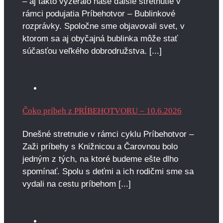
– aj takto vyzeralo naše ďalšie stretnutie v
rámci podujatia Príbehotvor – Bublinkové
rozprávky. Spoločne sme objavovali svet, v
ktorom sa aj obyčajná bublinka môže stať
súčasťou veľkého dobrodružstva. [...]
Čoko príbeh z PRÍBEHOTVORU – 10.6.2026
Dnešné stretnutie v rámci cyklu Príbehotvor –
Zaži príbehy s Knižnicou a Čarovnou bolo
jedným z tých, na ktoré budeme ešte dlho
spomínať. Spolu s deťmi a ich rodičmi sme sa
vydali na cestu príbehom [...]