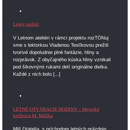
Letný ateliér
V Letnom ateliéri v rámci projektu rozTÓNuj
sme s lektorkou Vladenou Teslíkovou prežili
tvorivé dopoludnie plné fantázie, hliny a
rozprávok. Z obyčajného kúska hliny vznikali
pod šikovnými rukami detí originálne dielka.
Každé z nich bolo [...]
LETNÉ OTVÁRACIE HODINY – Mestská
knižnica M. Mišíka
Milí čitatelia, s príchodom letných prázdnin,