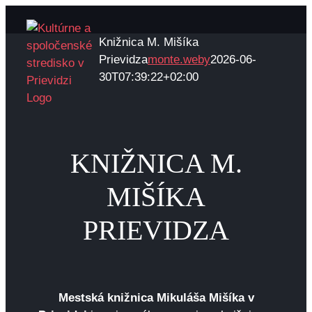
Skip
to
Knižnica M. Mišíka
content
Prievidza
monte.weby
2026-06-
30T07:39:22+02:00
KNIŽNICA M.
MIŠÍKA
PRIEVIDZA
Mestsk
á
kni
ž
nica Mikul
áš
a Mi
ší
ka v