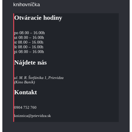
knihovníčka
Otváracie hodiny
po 08.00 – 16.00h
ut 08.00 – 16.00h
st 08.00 – 16.00h
št 08.00 – 16.00h
pi 08.00 – 16.00h
Nájdete nás
ul. M. R. Štefánika 1, Prievidza
(Kino Baník)
Kontakt
0904 752 760
kniznica@prievidza.sk