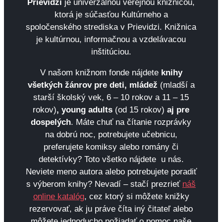
Prievidzi
je univerzálnou verejnou knižnicou,
ktorá je súčasťou Kultúrneho a
spoločenského strediska v Prievidzi. Knižnica
je kultúrnou, informačnou a vzdelávacou
inštitúciou.
V našom knižnom fonde nájdete
knihy
všetkých žánrov pre deti, mládež
(mladší a
starší školský vek, 6 – 10 rokov a 11 – 15
rokov)
, young adults
(od 15 rokov)
aj pre
dospelých
. Máte chuť na čítanie rozprávky
na dobrú noc, potrebujete učebnicu,
preferujete komiksy alebo romány či
detektívky? Toto všetko nájdete u nás.
Neviete meno autora alebo potrebujete poradiť
s výberom knihy? Nevadí – stačí prezrieť
náš
online katalóg
, cez ktorý si môžete knižky
rezervovať, ak ju práve číta iný čitateľ alebo
môžete jednoducho požiadať o pomoc naše