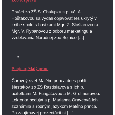
Zoo rozpráva
Prváci zo ZŠ S. Chalupku s p. uč. A.
Hoštákovou sa vydali objavovať les ukrytý v
knihe spolu s hostkami Mgr. Z. Slošiarovou a
Mgr. V. Rybanovou z odboru marketingu a
vzdelávania Národnej zoo Bojnice [...]
Bonjour, Malý princ
Čarovný svet Malého princa dnes pohltil
šiestakov zo ZŠ Rastislavova s ich p.
učiteľkami M. Fungáčovou a M. Grolmusovou.
Lektorka podujatia p. Marianna Oravcová ich
zoznámila s rodným jazykom Malého princa.
Po zaujímavej prezentácii si [...]