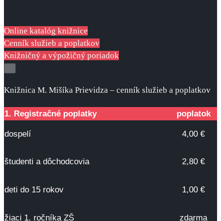
Online katalóg knižnice
Cenník služieb a poplatkov
Knižničný a výpožičný poriadok
×
­Knižnica M. Mišíka Prievidza – cenník služieb a poplatkov
1. Registračné poplatky
poplatok
dospelí
4,00 €
študenti a dôchodcovia
2,80 €
deti do 15 rokov
1,00 €
žiaci 1. ročníka ZŠ
zdarma