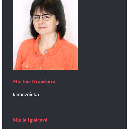
Martina Krausková
knihovníčka
Mária Ignácová