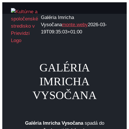
Skip
to
Galéria Imricha
content
Vysočana
monte.weby
2026-03-
19T09:35:03+01:00
GALÉRIA
IMRICHA
VYSOČANA
Galéria Imricha Vysočana
spadá do