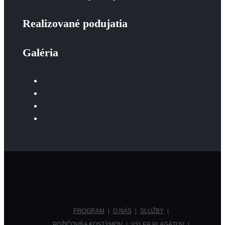
Realizované podujatia
Galéria
PROGRAM
O NÁS
SLUŽBY
POŽIČOVŇA KOSTÝMOV
VÝLEP PLAGÁTOV