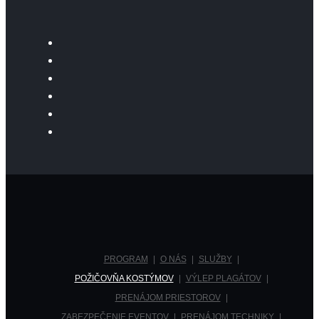
PROGRAM
O NÁS
SLUŽBY
POŽIČOVŇA KOSTÝMOV
VÝLEP PLAGÁTOV
PRENÁJOM PRIESTOROV
ZABEZPEČENIE EVENTOV
PRENÁJOM TECHNIKY