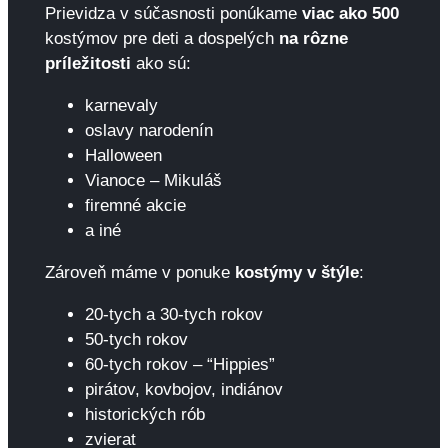
Prievidza v súčasnosti ponúkame
viac ako 500
kostýmov pre deti a dospelých
na rôzne
príležitosti
ako sú:
karnevaly
oslavy narodenín
Halloween
Vianoce – Mikuláš
firemné akcie
a iné
Zároveň máme v ponuke
kostýmy v štýle
:
20-tych a 30-tych rokov
50-tych rokov
60-tych rokov – “Hippies”
pirátov, kovbojov, indiánov
historických rób
zvierat