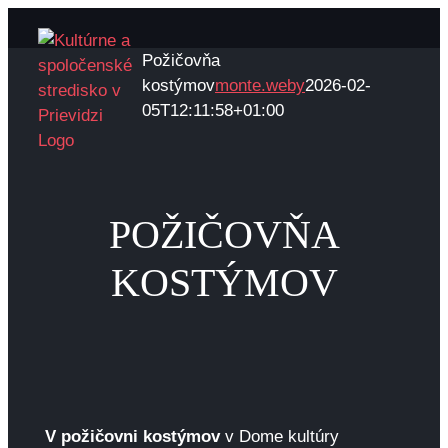
Skip
to
Požičovňa
content
kostýmov
monte.weby
2026-02-
05T12:11:58+01:00
POŽIČOVŇA
KOSTÝMOV
V požičovni kostýmov
v Dome kultúry