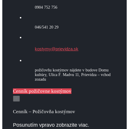
0904 752 756
046/541 20 29
kostymy@prievidza.sk
požičovňu kostýmov nájdete v budove Domu
kultúry, Ulica F. Madvu 11, Prievidza – vchod
zozadu
Cenník požičovne kostýmov
×
­Cenník – Požičovňa kostýmov
Posunutím vpravo zobrazite viac.