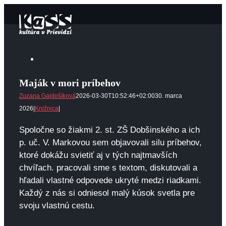
Skip
to
content
View
Larger
Maják v mori príbehov
Image
Zuzana Gajdošíková
2026-03-30T10:52:46+02:00
30. marca
2026
|
Knižnica
|
Spoločne so žiakmi 2. st. ZŠ Dobšinského a ich
p. uč. V. Markovou sem objavovali silu príbehov,
ktoré dokážu svietiť aj v tých najtmavších
chvíľach. pracovali sme s textom, diskutovali a
hľadali vlastné odpovede ukryté medzi riadkami.
Každý z nás si odniesol malý kúsok svetla pre
svoju vlastnú cestu.