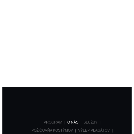
PROGRAM
O NÁS
SLUŽBY
POŽIČOVŇA KOSTÝMOV
VÝLEP PLAGÁTOV