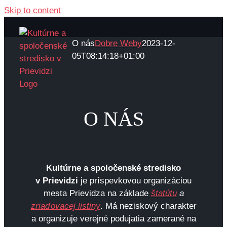
Skip to content
O nás
Dobre Weby
2023-12-
05T08:14:18+01:00
O NÁS
Kultú
rne a
spoločensk
é
stredisko
v Prievidzi
je príspevkovou organizáciou
mesta Prievidza na základe
štatútu
a
zriaďovacej listiny
. Má neziskový charakter
a organizuje verejné podujatia zamerané na