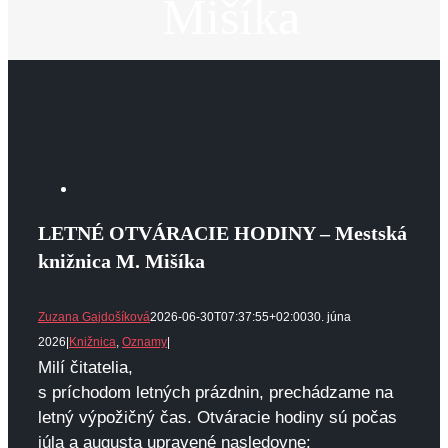
Mišíka
View
Larger
LETNÉ OTVÁRACIE HODINY – Mestská
Image
knižnica M. Mišíka
Zuzana Gajdošíková
2026-06-30T07:37:55+02:00
30. júna
2026
|
Knižnica
,
Oznamy
|
Milí čitatelia,
s príchodom letných prázdnin, prechádzame na
letný výpožičný čas. Otváracie hodiny sú počas
júla a augusta upravené nasledovne: