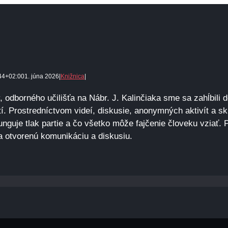
44+02:00
1. júna 2026
|
Knižnica
|
 odborného učilišťa na Nábr. J. Kalinčiaka sme sa zahĺbili 
tí. Prostredníctvom videí, diskusie, anonymných aktivít a s
unguje tlak partie a čo všetko môže fajčenie človeku vziať.
a otvorenú komunikáciu a diskusiu.
Facebook
Twitter
Email