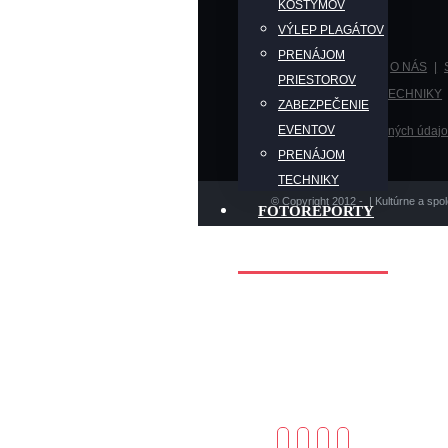
KOSTÝMOV
VÝLEP PLAGÁTOV
PRENÁJOM
PROGRAM
O NÁS
PRIESTOROV
PRENÁJOM TECHNIKY
ZABEZPEČENIE
EVENTOV
Ochrana osobných údajo
PRENÁJOM
TECHNIKY
© Copyright 2012 -
| Kultúrne a spo
FOTOREPORTY
2026
KONTAKTY
Knižnica M. Mišíka
Filmový klub
FK’93
Galéria Imricha
Vysočana
Facebook
Instagram
Vimeo
Email