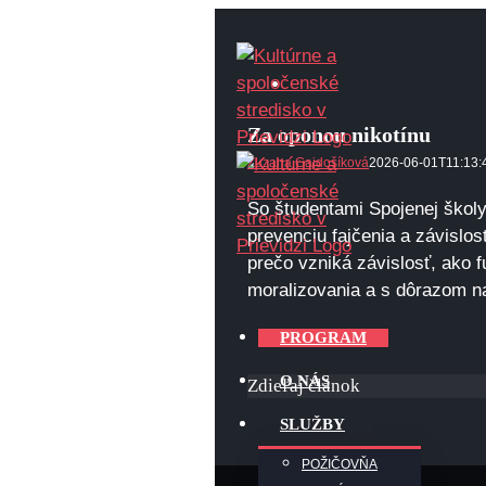
Skip
to
content
View
Larger
Za oponou nikotínu
Image
Zuzana Gajdošíková
2026-06-01T11:13:
So študentami Spojenej školy,
prevenciu fajčenia a závislos
prečo vzniká závislosť, ako f
moralizovania a s dôrazom n
PROGRAM
O NÁS
Zdieľaj článok
SLUŽBY
POŽIČOVŇA