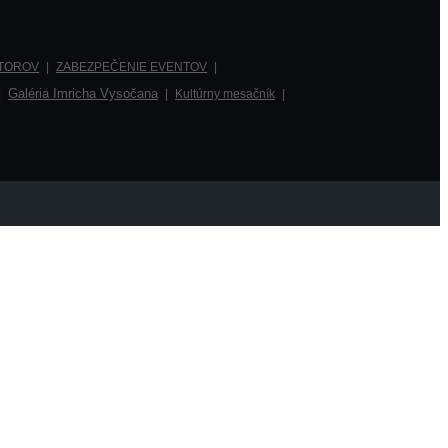
STOROV
ZABEZPEČENIE EVENTOV
Galéria Imricha Vysočana
Kultúrny mesačník